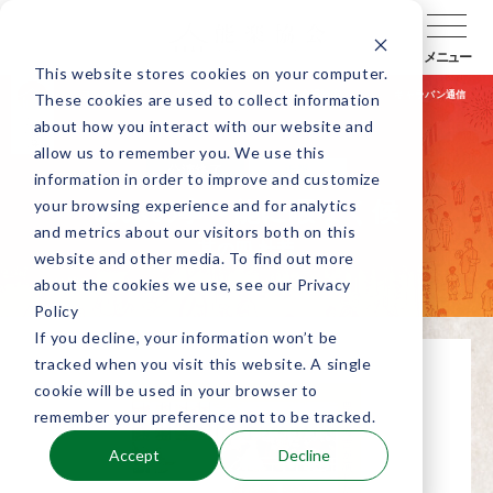
メニュー
This website stores cookies on your computer.
コンセプト
公演検索
公演会場検索
キャラバン通信
These cookies are used to collect information
about how you interact with our website and
allow us to remember you. We use this
公演終了
近畿
information in order to improve and customize
your browsing experience and for analytics
のふの事～能に暇なく候
and metrics about our visitors both on this
其の四 杜若
website and other media. To find out more
about the cookies we use, see our Privacy
Policy
If you decline, your information won’t be
tracked when you visit this website. A single
cookie will be used in your browser to
remember your preference not to be tracked.
Accept
Decline