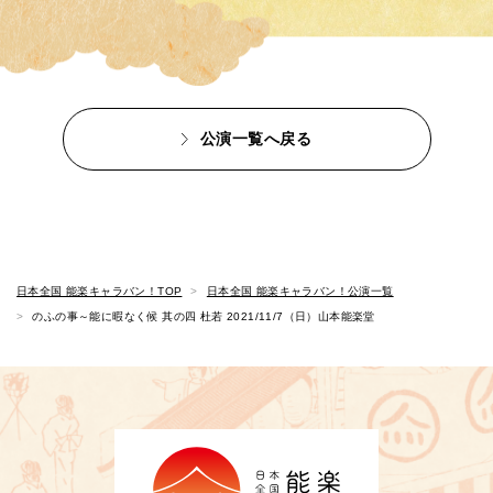
公演一覧へ戻る
日本全国 能楽キャラバン！TOP
日本全国 能楽キャラバン！公演一覧
のふの事～能に暇なく候 其の四 杜若 2021/11/7（日）山本能楽堂