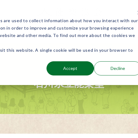
 are used to collect information about how you interact with our
ion in order to improve and customize your browsing experience
能楽を知る
能楽に関わる
s website and other media. To find out more about the cookies we
sit this website. A single cookie will be used in your browser to
公演検索
Accept
Decline
北陸/甲信越
石川県立能楽堂