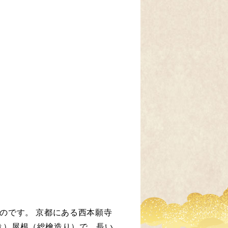
のです。 京都にある西本願寺
き）屋根（総檜造り）で、長い