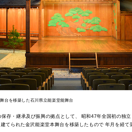
本舞台を移築した石川県立能楽堂能舞台
保存・継承及び振興の拠点として、 昭和47年全国初の独
に建てられた金沢能楽堂本舞台を移築したもので 年月を経て