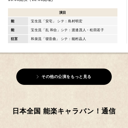
演目
能
宝生流「安宅」 シテ：島村明宏
能
宝生流「乱 和合」シテ：渡邊茂人・松田若子
狂言
和泉流「寝音曲」 シテ：能村晶人
その他の公演をもっと見る
日本全国 能楽キャラバン！通信