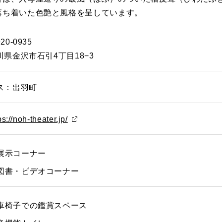
落ち着いた色艶と風格を呈しています。
20-0935
川県金沢市石引4丁目18−3
ス：出羽町
ps://noh-theater.jp/
展示コーナー
図書・ビデオコーナー
車椅子での鑑賞スペース