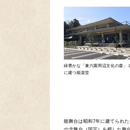
緑豊かな「兼六園周辺文化の森」
に建つ能楽堂
能舞台は昭和7年に建てられ
の北舞台（国宝）を模した舞