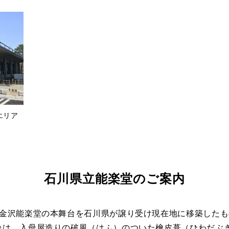
エリア
石川県立能楽堂のご案内
た金沢能楽堂の本舞台を石川県が譲り受け現在地に移築したも
台は、入母屋造りの破風（はふ）のついた檜皮葺（ひわだぶ