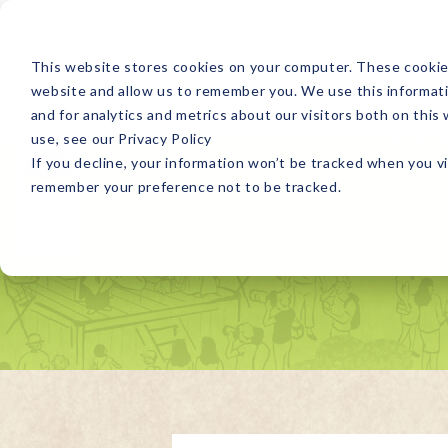
Search
This website stores cookies on your computer. These cookies
website and allow us to remember you. We use this informat
能楽の公演
and for analytics and metrics about our visitors both on thi
use, see our Privacy Policy
If you decline, your information won’t be tracked when you vi
remember your preference not to be tracked.