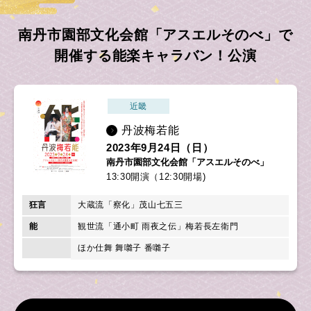
南丹市園部文化会館「アスエルそのべ」で
開催する能楽キャラバン！公演
近畿
丹波梅若能
2023年9月24日（日）
南丹市園部文化会館「アスエルそのべ」
13:30開演（12:30開場)
狂言
大蔵流「察化」茂山七五三
能
観世流「通小町 雨夜之伝」梅若長左衛門
ほか仕舞 舞囃子 番囃子