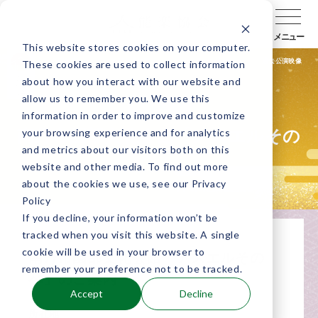
メニュー
This website stores cookies on your computer.
公演検索
公演会場検索
キャラバン通信
過去公演映像
These cookies are used to collect information
about how you interact with our website and
allow us to remember you. We use this
近畿
information in order to improve and customize
your browsing experience and for analytics
南丹市園部文化会館「アスエルその
and metrics about our visitors both on this
べ」
website and other media. To find out more
about the cookies we use, see our Privacy
Policy
If you decline, your information won’t be
tracked when you visit this website. A single
cookie will be used in your browser to
南丹市園部文化会館「アスエルその
remember your preference not to be tracked.
べ」のご案内
Accept
Decline
所在地